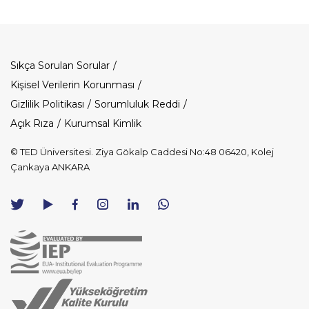
Dipnot
Sıkça Sorulan Sorular
Kişisel Verilerin Korunması
Gizlilik Politikası
Sorumluluk Reddi
Açık Rıza
Kurumsal Kimlik
© TED Üniversitesi. Ziya Gökalp Caddesi No:48 06420, Kolej
Çankaya ANKARA
TED
TED
TED
TED
TED
Üniversitesi
Üniversitesi
Üniversitesi
Üniversitesi
Üniversitesi
WhatsApp
Twitter
YouTube
Facebook
Instagram
LinkedIn
ile
sayfası
kanalı
sayfası
sayfası
sayfası
iletişime
geç