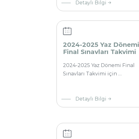
Detaylı Bilgi
2025
Yaz
Dönemi
Final
Sınavları
2024-2025 Yaz Dönem
Takvimi
Final Sınavları Takvimi
2024-2025 Yaz Dönemi Final
Sınavları Takvimi için …
2025
Bahar
Detaylı Bilgi
Yarıyılı
Sonu
İtibari ile
Mezun
Olması