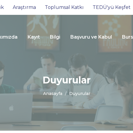
ik
Araştırma
Toplumsal Katkı
TEDÜ'yü Keşfet
kımızda
Kayıt
Bilgi
Başvuru ve Kabul
Burs
Duyurular
Anasayfa
Duyurular
20
Ba
2025-
Yar
2026
So