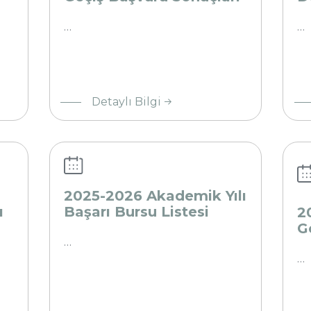
AL
T
…
…
2025-
20
Detaylı Bilgi
2026
20
Akademik
Ya
Yılı Başarı
Ge
Bursu
Ba
Listesi
So
2025-2026 Akademik Yılı
ı
Başarı Bursu Listesi
2
G
…
…
2025-2026
20