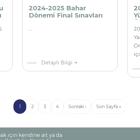
Sınavları
Öğ
u
2024-2025 Bahar
2
Takvimi
Lis
ı
Dönemi Final Sınavları
Y
Takvimi
Ö
5
…
20
Ya
On
iç
Detaylı Bilgi
Şu
1
Page
2
Page
3
Page
4
Sonraki
Sonraki ›
Son
Son Sayfa »
an
sayfa
sayfa
kullanılan
sayfa
mak için kendine ait ya da