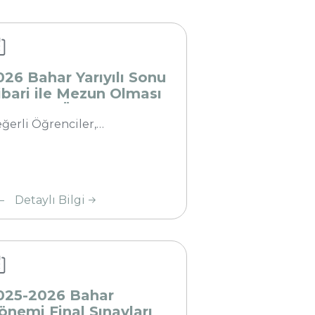
bari ile
zun
ması
klenen
026 Bahar Yarıyılı Sonu
renciler
tibari ile Mezun Olması
eklenen Öğrenciler
kkında
akkında
ğerli Öğrenciler,…
25-
Detaylı Bilgi
26
har
nemi
al
avları
025-2026 Bahar
kvimi
önemi Final Sınavları