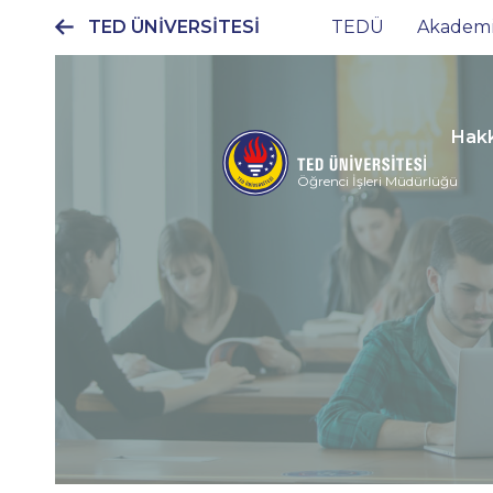
TED ÜNİVERSİTESİ
TEDÜ
Akadem
Ana
gezinti
menüsü
Hak
Öğrenci İşleri Müdürlüğü
2026-