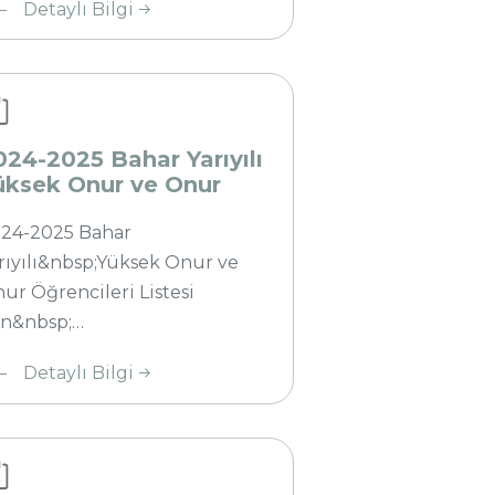
har
Detaylı Bilgi
ıyılı
ksek
ur ve
ur
rencileri
024-2025 Bahar Yarıyılı
tesi
üksek Onur ve Onur
ğrencileri Listesi
24-2025 Bahar
rıyılı&nbsp;Yüksek Onur ve
ur Öğrencileri Listesi
in&nbsp;…
24-2025
Detaylı Bilgi
 Yarıyılı
ksek
ur ve
ur