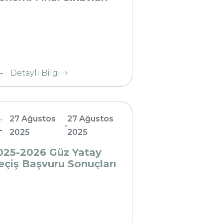
akvimi
25-
Detaylı Bilgi
26 Güz
tay
çiş
27 Ağustos
27 Ağustos
şvuru
-
2025
2025
nuçları
025-2026 Güz Yatay
eçiş Başvuru Sonuçları
24-2025