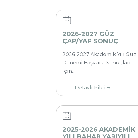
2027
GÜZ
ÇAP/YAP
SONUÇ
2026-2027 GÜZ
ÇAP/YAP SONUÇ
2026-2027 Akademik Yılı Güz
Dönemi Başvuru Sonuçları
için…
2025-2026
AKADEMİK
Detaylı Bilgi
YILI BAHAR
YARIYILI
ÇİFT
ANADAL -
YAN DAL
2025-2026 AKADEMİK
SONUÇLARI
YILI BAHAR YARIYILI