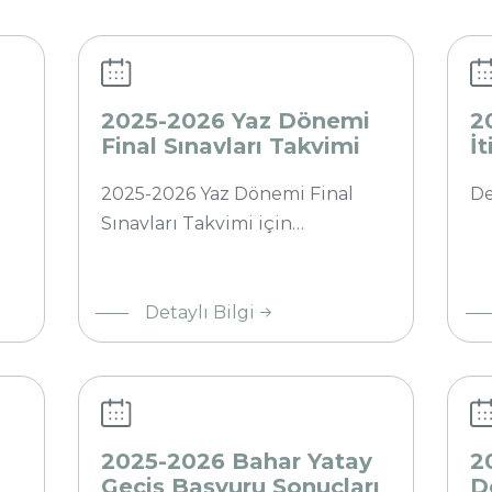
Yaz
İti
Dönemi
Me
Final
Ol
Sınavları
Be
2025-2026 Yaz Dönemi
2
Takvimi
Öğ
Final Sınavları Takvimi
İ
B
Ha
2025-2026 Yaz Dönemi Final
H
De
Sınavları Takvimi için…
2025-
20
Detaylı Bilgi
2026
20
Bahar
Ba
Yatay
Dö
Geçiş
Fin
Başvuru
Sın
2025-2026 Bahar Yatay
2
Sonuçları
Ta
Geçiş Başvuru Sonuçları
D