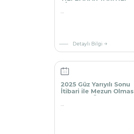
ÇİFT ANADAL - YAN D
SONUÇLARI
…
2025 Güz
Yarıyılı
Detaylı Bilgi
Sonu
İtibari ile
Mezun
Olması
Beklenen
2025 Güz Yarıyılı Sonu
Öğrenciler
İtibari ile Mezun Olmas
Hakkında
Beklenen Öğrenciler
Hakkında
…
2024-