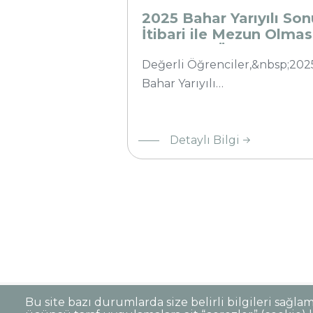
Beklenen
2025 Bahar Yarıyılı Son
Öğrenciler
İtibari ile Mezun Olmas
Beklenen Öğrenciler
Hakkında
Hakkında
Değerli Öğrenciler,&nbsp;202
Bahar Yarıyılı…
Detaylı Bilgi
Sayfalama
Bu site bazı durumlarda size belirli bilgileri sağla