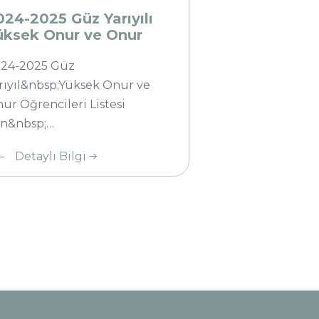
rencileri
024-2025 Güz Yarıyılı
tesi
üksek Onur ve Onur
ğrencileri Listesi
24-2025 Güz
rıyıl&nbsp;Yüksek Onur ve
ur Öğrencileri Listesi
in&nbsp;…
Detaylı Bilgi