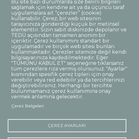
Bu site bazı durumlarda size belirli bilgileri
öğrencinin yetki verdiği kişiye verilebilir.
sağlamak için kendine ait ya da üçüncü taraf
uygulamalara ait “çerezler” (cookie)
kullanabilir. Çerez, bir web sitesinin
tarayıcınıza gönderdiği küçük bir metinsel
elementtir. Sizin sabit diskinizde depolanır ve
TEDÜ açısından tamamen anonim bir
Dipnot
Sıkça Sorulan Sorular
içeriktir. Çerez kullanımını standart bir
uygulamadır ve birçok web sitesi bunları
Kişisel Verilerin Korunması
kullanmaktadır. Çerezler sitemize değil kendi
Gizlilik Politikası
Sorumluluk Reddi
bilgisayarınıza kaydedilmektedir. Eğer
"TÜMÜNÜ KABUL ET" seçeneğine tıklarsanız
Açık Rıza
Kurumsal Kimlik
tüm çerezlere rıza vermiş olursunuz. "Ayarlar"
kısmından spesifik çerez tipleri için onay
© TED Üniversitesi. Ziya Gökalp Caddesi No:48 06420, Kolej
verebilir veya red edebilir ya da tercihlerinizi
Çankaya ANKARA
değiştirebilirsiniz. Herhangi bir tercihte
bulunmamanız çerez kullanımına onay
vermek anlamına gelecektir.
TED
TED
TED
TED
TED
Çerez Belgeleri
Üniversitesi
Üniversitesi
Üniversitesi
Üniversitesi
Üniversitesi
WhatsApp
Twitter
YouTube
Facebook
Instagram
LinkedIn
ile
sayfası
kanalı
sayfası
sayfası
sayfası
iletişime
geç
ÇEREZ AYARLARI